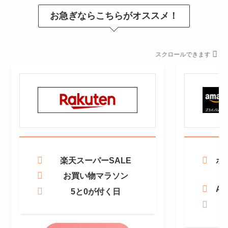
お急ぎならこちらがオススメ！
スクロールできます
楽天スーパーSALE
ポ
お買い物マラソン
Am
5と0が付く日