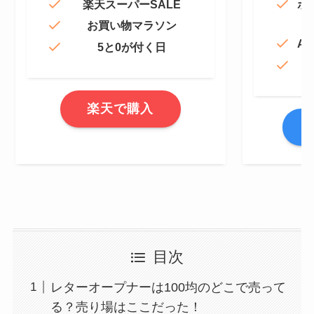
楽天スーパーSALE
ポ
お買い物マラソン
Am
5と0が付く日
楽天で購入
A
目次
レターオープナーは100均のどこで売って
る？売り場はここだった！