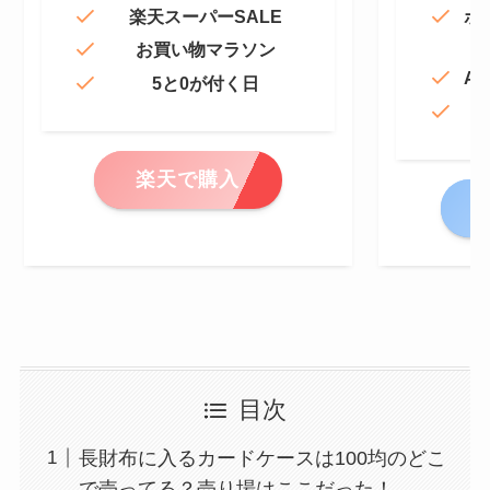
楽天スーパーSALE
ポ
お買い物マラソン
Am
5と0が付く日
楽天で購入
A
目次
長財布に入るカードケースは100均のどこ
で売ってる？売り場はここだった！