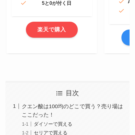
Am
5と0が付く日
楽天で購入
A
目次
クエン酸は100均のどこで買う？売り場は
ここだった！
ダイソーで買える
セリアで買える