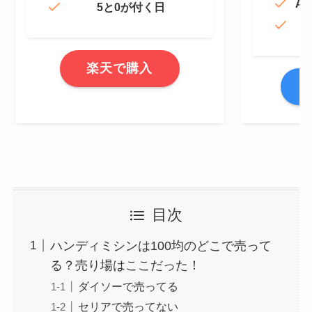
Am
5と0が付く日
楽天で購入
A
目次
ハンディミシンは100均のどこで売って
る？売り場はここだった！
ダイソーで売ってる
セリアで売ってない