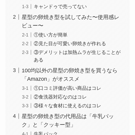
キャンドゥで売ってない
星型の卵焼き型を試してみた〜使用感レ
ビュー〜
①使い方が簡単
②見た目が可愛い卵焼きが作れる
③デメリットは加熱ムラが生じることが
ある
100均以外の星型の卵焼き型を買うなら
「Amazon」がオススメ
①口コミ評価が高い商品はコレ
②食洗器対応なのはコレ
③様々な食材に使えるのはコレ
星型の卵焼き型の代用品は「牛乳パッ
ク」と「クッキー型」
牛乳パック