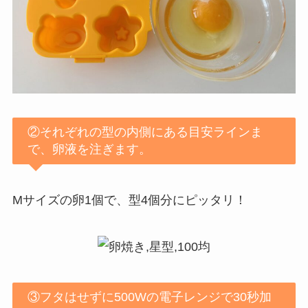
②それぞれの型の内側にある目安ラインま
で、卵液を注ぎます。
Mサイズの卵1個で、型4個分にピッタリ！
③フタはせずに500Wの電子レンジで30秒加