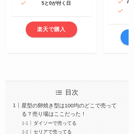
Am
5と0が付く日
楽天で購入
A
目次
星型の卵焼き型は100均のどこで売って
る？売り場はここだった！
ダイソーで売ってる
セリアで売ってる