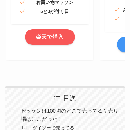
お買い物マラソン
Am
5と0が付く日
楽天で購入
A
目次
ゼッケンは100均のどこで売ってる？売り
場はここだった！
ダイソーで売ってる