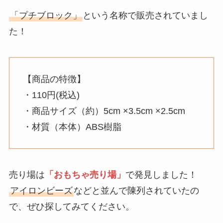
「プチブロック」
という名称で販売されていまし
た！
【商品の特徴】
・110円(税込)
・商品サイズ（約）5cm ×3.5cm ×2.5cm
・材質（本体）ABS樹脂
売り場は
「おもちゃ売り場」
で発見しました！
アイロンビーズ
などと並んで陳列されていたの
で、ぜひ探してみてください。