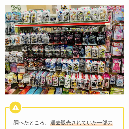
調べたところ、
過去販売されていた一部の