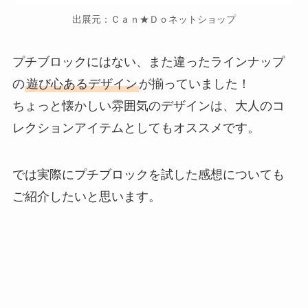
出展元：Ｃａｎ★Ｄｏネットショップ
プチブロックにはない、また違ったラインナップ
の
遊び心あるデザイン
が揃っていました！
ちょっと懐かしい雰囲気のデザインは、大人のコ
レクションアイテムとしてもオススメです。
では実際にプチブロックを試した感想についても
ご紹介したいと思います。