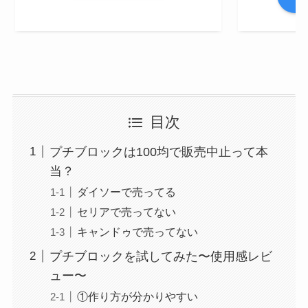
目次
プチブロックは100均で販売中止って本
当？
ダイソーで売ってる
セリアで売ってない
キャンドゥで売ってない
プチブロックを試してみた〜使用感レビ
ュー〜
①作り方が分かりやすい