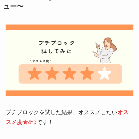
ュー〜
プチブロックを試した結果、オススメしたい
オス
スメ度★4つ
です！