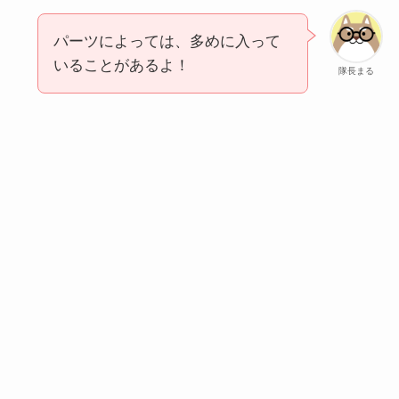
パーツによっては、多めに入って
いることがあるよ！
隊長まる