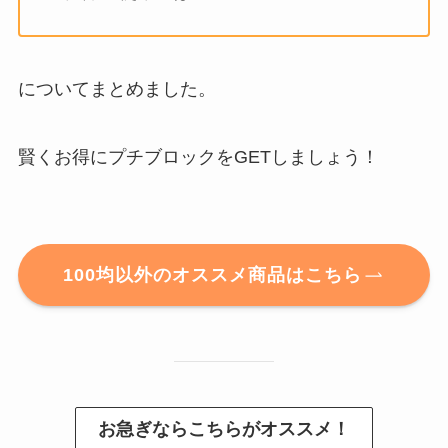
についてまとめました。
賢くお得にプチブロックをGETしましょう！
100均以外のオススメ商品はこちら
お急ぎならこちらがオススメ！