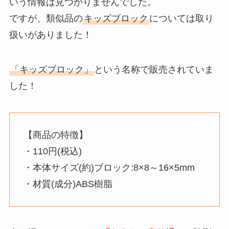
いう情報は見つかりませんでした。
ですが、類似品の
キッズブロック
については取り
扱いがありました！
「キッズブロック」
という名称で販売されていま
した！
【商品の特徴】
・110円(税込)
・本体サイズ(約)ブロック:8×8～16×5mm
・材質(成分)ABS樹脂