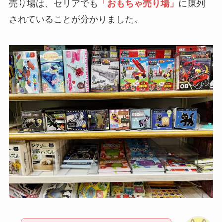
売り場は、セリアでも
「おもちゃ売り場」
に陳列
されていることが分かりました。