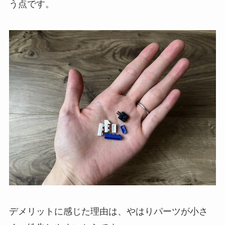
う点です。
デメリットに感じた理由は、やはりパーツが小さ