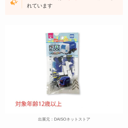
れています
出展元：DAISOネットストア