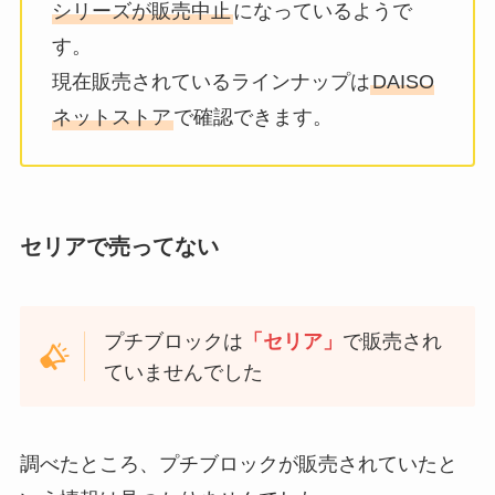
シリーズが販売中止
になっているようで
す。
現在販売されているラインナップは
DAISO
ネットストア
で確認できます。
セリアで売ってない
プチブロックは
「セリア」
で販売され
ていませんでした
調べたところ、プチブロックが販売されていたと