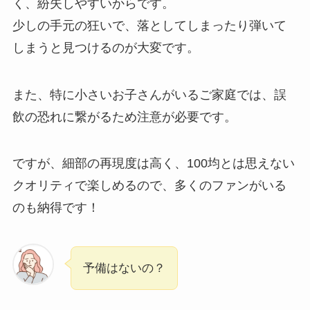
く、紛失しやすいからです。
少しの手元の狂いで、落としてしまったり弾いて
しまうと見つけるのが大変です。
また、特に小さいお子さんがいるご家庭では、誤
飲の恐れに繋がるため注意が必要です。
ですが、細部の再現度は高く、100均とは思えない
クオリティで楽しめるので、多くのファンがいる
のも納得です！
予備はないの？