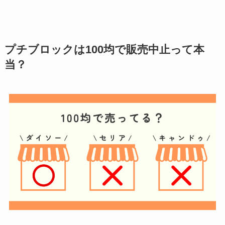
プチブロック
は100均で販売中止って本
当？