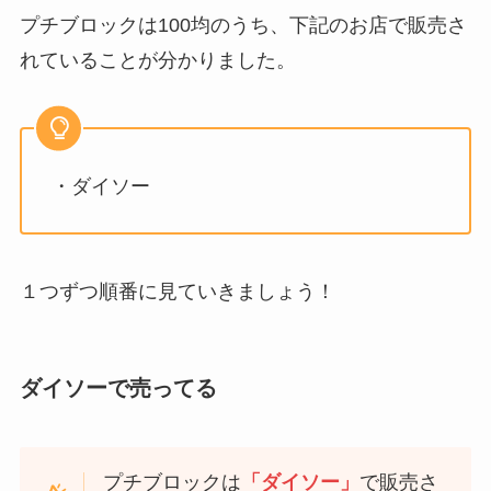
プチブロックは100均のうち、下記のお店で販売さ
れていることが分かりました。
・ダイソー
１つずつ順番に見ていきましょう！
ダイソーで売ってる
プチブロックは
「ダイソー」
で販売さ