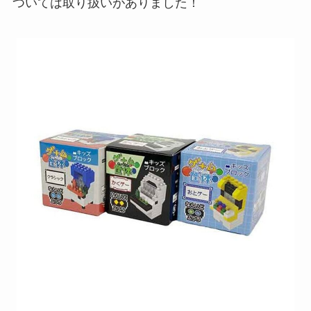
ついては取り扱いがありました！