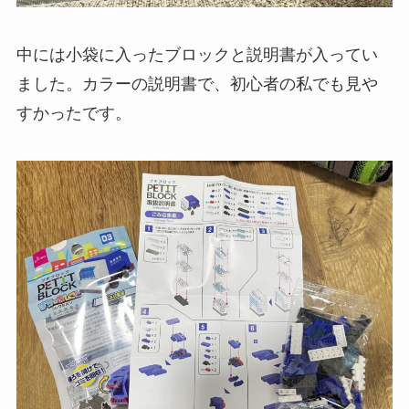
中には小袋に入ったブロックと説明書が入ってい
ました。カラーの説明書で、初心者の私でも見や
すかったです。