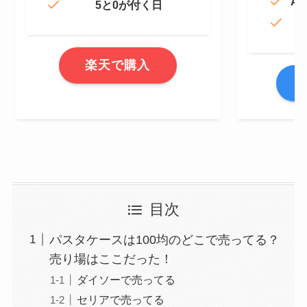
Am
5と0が付く日
楽天で購入
A
目次
パスタケースは100均のどこで売ってる？
売り場はここだった！
ダイソーで売ってる
セリアで売ってる