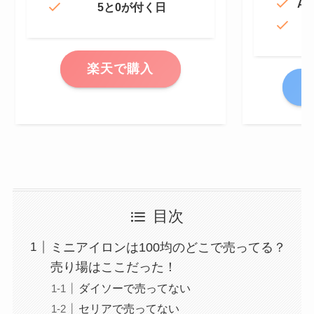
Am
5と0が付く日
楽天で購入
A
目次
ミニアイロンは100均のどこで売ってる？
売り場はここだった！
ダイソーで売ってない
セリアで売ってない