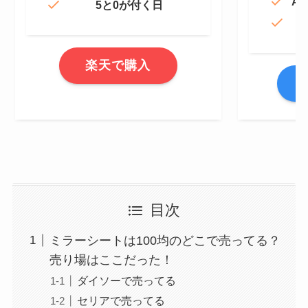
Am
5と0が付く日
楽天で購入
A
目次
ミラーシートは100均のどこで売ってる？
売り場はここだった！
ダイソーで売ってる
セリアで売ってる