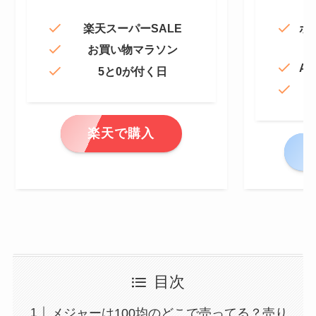
楽天スーパーSALE
ポ
お買い物マラソン
Am
5と0が付く日
楽天で購入
A
目次
メジャーは100均のどこで売ってる？売り