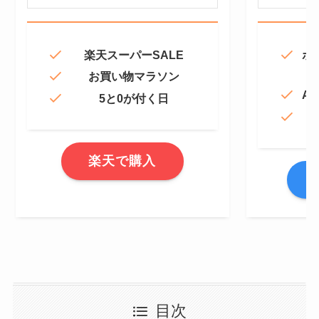
楽天スーパーSALE
ポ
お買い物マラソン
Am
5と0が付く日
楽天で購入
A
目次