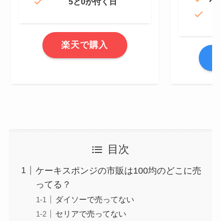
5と0が付く日
楽天で購入
A
目次
ケーキスポンジの市販は100均のどこに売
ってる？
ダイソーで売ってない
セリアで売ってない