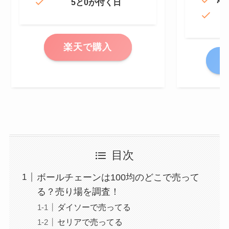
5と0が付く日
楽天で購入
A
目次
ボールチェーンは100均のどこで売って
る？売り場を調査！
ダイソーで売ってる
セリアで売ってる