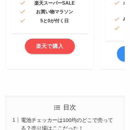
楽天スーパーSALE
ポ
お買い物マラソン
Am
5と0が付く日
楽天で購入
A
目次
電池チェッカーは100均のどこで売って
る？売り場はここだった！