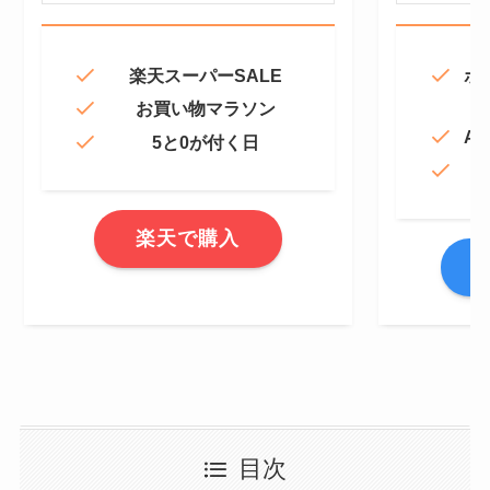
楽天スーパーSALE
ポ
お買い物マラソン
Am
5と0が付く日
楽天で購入
A
目次